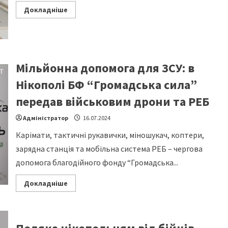
Read
Докладніше
more
about
З
турботою
про
Захисників
Мільйонна допомога для ЗСУ: в
Нікополі БФ “Громадська сила”
передав військовим дрони та РЕБ
Адміністратор
16.07.2024
Карімати, тактичні рукавички, міношукач, коптери,
зарядна станція та мобільна система РЕБ – чергова
допомога благодійного фонду “Громадська...
Read
Докладніше
more
about
Мільйонна
допомога
для
ЗСУ: