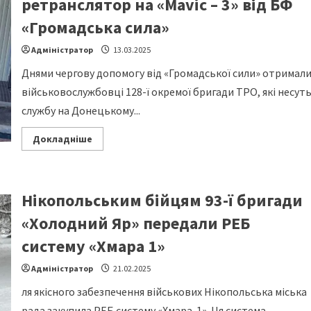
ретранслятор на «Mavic – 3» від БФ
«Громадська сила»
Адміністратор
13.03.2025
Днями чергову допомогу від «Громадської сили» отримал
військовослужбовці 128-ї окремої бригади ТРО, які несут
службу на Донецькому...
Read
Докладніше
more
about
Нікопольські
захисники
отримали
Нікопольським бійцям 93-ї бригади
ретранслятор
на
«Mavic
«Холодний Яр» передали РЕБ
–
3»
систему «Хмара 1»
від
БФ
«Громадська
Адміністратор
21.02.2025
сила»
ля якісного забезпечення військових Нікопольська міська
рада закупила РЕБ систему «Хмара-1». Ця система