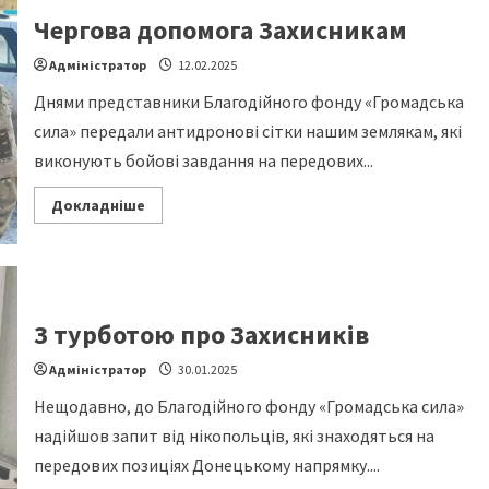
отримали
зарядну
Чергова допомога Захисникам
станцію
EcoFlow
від
Адміністратор
12.02.2025
БФ
«Громадська
Днями представники Благодійного фонду «Громадська
сила»
сила» передали антидронові сітки нашим землякам, які
виконують бойові завдання на передових...
Read
Докладніше
more
about
Чергова
допомога
Захисникам
З турботою про Захисників
Адміністратор
30.01.2025
Нещодавно, до Благодійного фонду «Громадська сила»
надійшов запит від нікопольців, які знаходяться на
передових позиціях Донецькому напрямку....