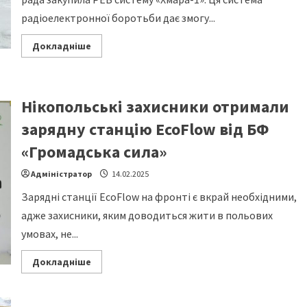
радіоелектронної боротьби дає змогу...
Read
Докладніше
more
about
Нікопольським
бійцям
93-
Нікопольські захисники отримали
ї
бригади
«Холодний
зарядну станцію EcoFlow від БФ
Яр»
передали
«Громадська сила»
РЕБ
систему
«Хмара
Адміністратор
14.02.2025
1»
Зарядні станції EcoFlow на фронті є вкрай необхідними,
адже захисники, яким доводиться жити в польових
умовах, не...
Read
Докладніше
more
about
Нікопольські
захисники