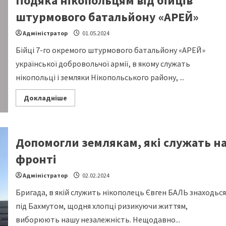
Подяка нікопольцям від бійців
в
Нікополі
штурмового батальйону «АРЕЙ»
БФ
“Громадська
сила”
Адміністратор
01.05.2024
передав
військовим
Бійці 7-го окремого штурмового батальйону «АРЕЙ»
дрони
та
української добровольчої армії, в якому служать
РЕБ
нікопольці і земляки Нікопольського району, ...
Read
Докладніше
more
about
Подяка
нікопольцям
від
Допомогли землякам, які служать н
бійців
штурмового
батальйону
фронті
«АРЕЙ»
Адміністратор
02.02.2024
Бригада, в якій служить нікополець Євген БАЛЬ знаходься
під Бахмутом, щодня хлопці ризикуючи життям,
виборюють нашу незалежність. Нещодавно...