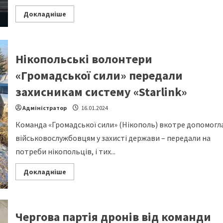
Read
Докладніше
more
about
Допомогли
землякам,
які
служать
Нікопольські волонтери
на
фронті
«Громадської сили» передали
захисникам систему «Starlink»
Адміністратор
16.01.2024
Команда «Громадської сили» (Нікополь) вкотре допомогл
військовослужбовцям у захисті держави – передали на
потреби нікопольців, і тих...
Read
Докладніше
more
about
Нікопольські
волонтери
«Громадської
сили»
Чергова партія дронів від команди
передали