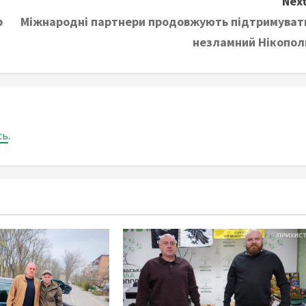
Next
р
Міжнародні партнери продовжують підтримуват
незламний Нікопол
сь
.