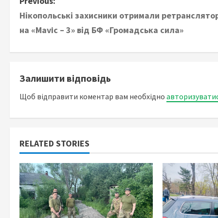
P
Previous:
Нікопольські захисники отримали ретранслято
o
на «Mavic – 3» від БФ «Громадська сила»
s
t
Залишити відповідь
n
Щоб відправити коментар вам необхідно
авторизувати
a
v
i
RELATED STORIES
g
a
t