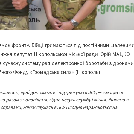
ямок фронту. Бійці тримаються під постійними шаленим
тижня депутат Нікопольської міської ради Юрій МАЦКО
ів сучасну систему радіоелектронної боротьби з дронами
ного Фонду «Громадська сила» (Нікополь).
жливості, щоб допомагати і підтримувати ЗСУ,
— говорить
о разом з чоловіками, гідно несуть службу і жінки. Живемо в
и справами, жінки служать в ЗСУ і щодня наражаються на