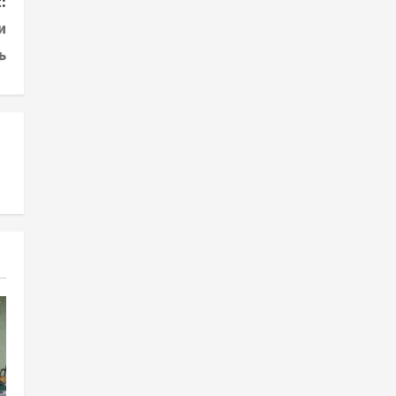
:
и
ь