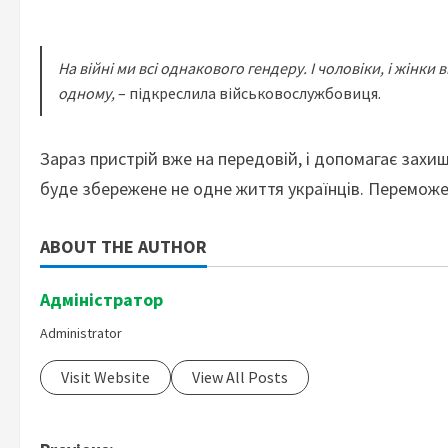
На війні ми всі однакового гендеру. І чоловіки, і жін
одному,
– підкреслила військовослужбовиця.
Зараз пристрій вже на передовій, і допомагає захи
буде збережене не одне життя українців. Перемож
ABOUT THE AUTHOR
Адміністратор
Administrator
Visit Website
View All Posts